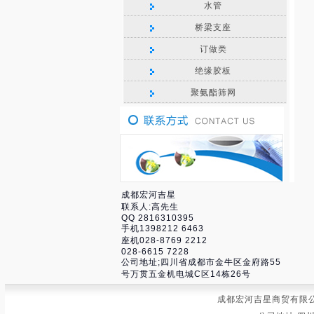
水管
桥梁支座
订做类
绝缘胶板
聚氨酯筛网
成都宏河吉星
联系人:高先生
QQ 2816310395
手机1398212 6463
座机028-8769 2212
028-6615 7228
公司地址;四川省成都市金牛区金府路55
号万贯五金机电城C区14栋26号
成都宏河吉星商贸有限公司 联系