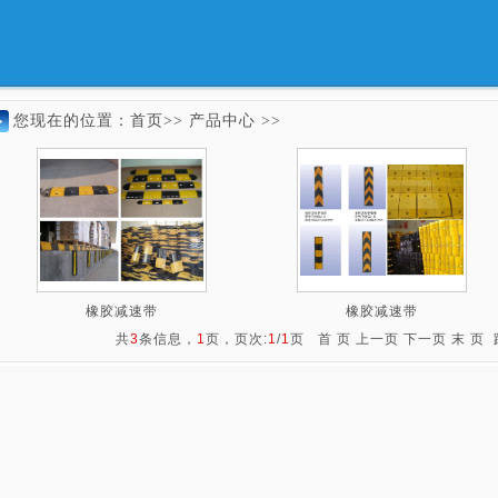
您现在的位置：
首页>>
产品中心 >>
橡胶减速带
橡胶减速带
共
3
条信息，
1
页，页次:
1
/
1
页 首 页 上一页 下一页 末 页