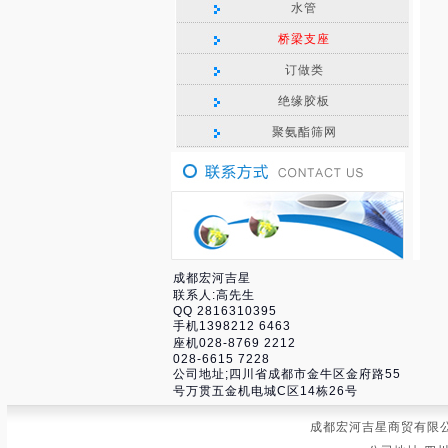
水管
桥梁支座
订做类
绝缘胶板
聚氨酯筛网
成都宏河吉星
联系人:高先生
QQ 2816310395
手机1398212 6463
座机028-8769 2212
028-6615 7228
公司地址;四川省成都市金牛区金府路55
号万贯五金机电城C区14栋26号
成都宏河吉星商贸有限公司 联系