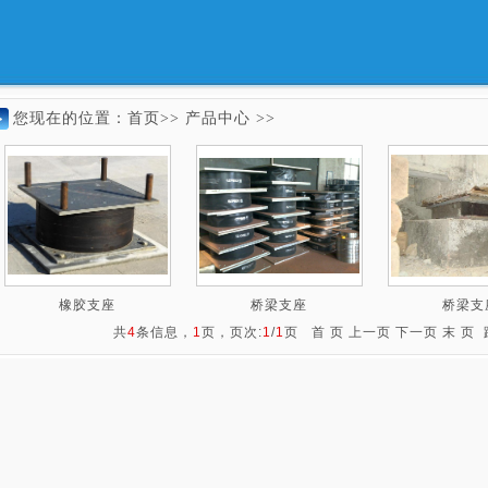
您现在的位置：
首页>>
产品中心 >>
橡胶支座
桥梁支座
桥梁支
共
4
条信息，
1
页，页次:
1
/
1
页 首 页 上一页 下一页 末 页