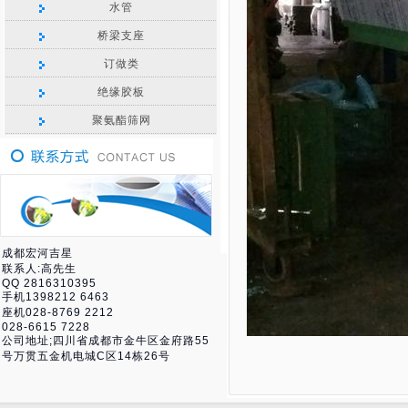
水管
桥梁支座
订做类
绝缘胶板
聚氨酯筛网
成都宏河吉星
联系人:高先生
QQ 2816310395
手机1398212 6463
座机028-8769 2212
028-6615 7228
公司地址;四川省成都市金牛区金府路55
号万贯五金机电城C区14栋26号