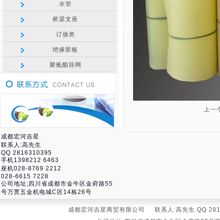
水管
桥梁支座
订做类
绝缘胶板
聚氨酯筛网
上一
成都宏河吉星
联系人:高先生
QQ 2816310395
手机1398212 6463
座机028-8769 2212
028-6615 7228
公司地址;四川省成都市金牛区金府路55
号万贯五金机电城C区14栋26号
成都宏河吉星商贸有限公司 联系人:高先生 QQ 281631039